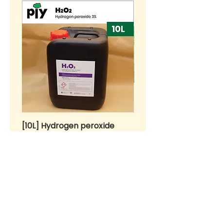
[10L] Hydrogen peroxide
BENIH Sawi Susu Kerdil
H2O2 3% (w/w)
SEEDS Dwarf Nai Bai (
种子 - 矮脚奶白 (OP)
Price
RM 55.00
Price
RM 10.00
>