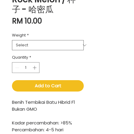
子 - 哈密瓜
Price
RM 10.00
Weight
*
Quantity
*
Add to Cart
Benih Tembikai Batu Hibrid F1
Bukan GMO
Kadar percambahan: >85%
Percambahan: 4-5 hari