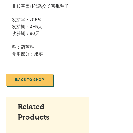
非转基因F1代杂交哈密瓜种子
发芽率：>85%
发芽期：4-5天
收获期：80天
科：葫芦科
食用部分：果实
BACK TO SHOP
Related
Products