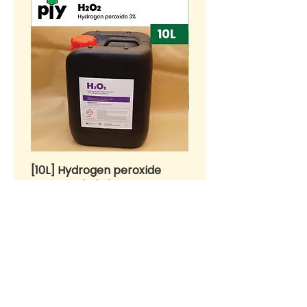
[10L] Hydrogen peroxide
BENIH Sawi Susu Kerdil
H2O2 3% (w/w)
SEEDS Dwarf Nai Bai (
种子 - 矮脚奶白 (OP)
Price
RM 55.00
Price
RM 10.00
>