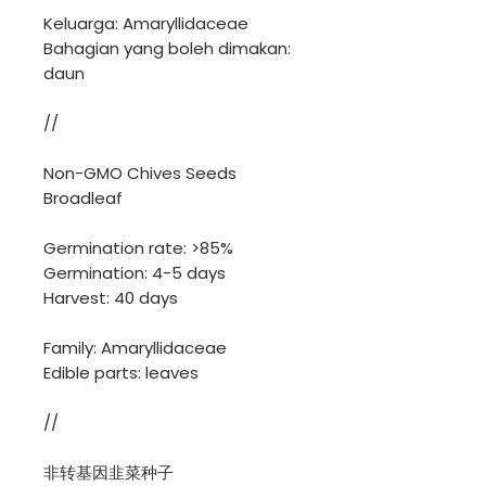
Keluarga: Amaryllidaceae
Bahagian yang boleh dimakan:
daun
//
Non-GMO Chives Seeds
Broadleaf
Germination rate: >85%
Germination: 4-5 days
Harvest: 40 days
Family: Amaryllidaceae
Edible parts: leaves
//
非转基因韭菜种子