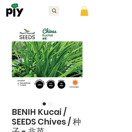
BENIH Kucai /
SEEDS Chives / 种
子 - 韭菜