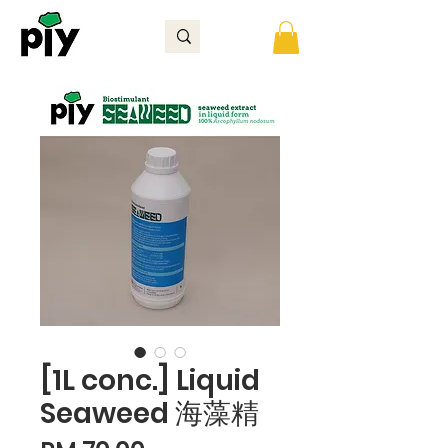
[1L conc.] Liquid
Seaweed 海藻精