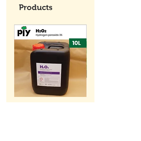
Products
[10L] Hydrogen peroxide
BENIH Sawi Susu Kerdil
H2O2 3% (w/w)
SEEDS Dwarf Nai Bai (
种子 - 矮脚奶白 (OP)
Price
RM 55.00
Price
RM 10.00