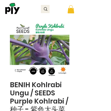
BENIH Kohlrabi
Ungu / SEEDS
Purple Kohlrabi /
种子 - 紫色大头菜